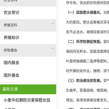
农业百科
夺丰收，突出抓好抗倒伏防
农业常识
（一）因苗肥水保稳长
。对
大的麦田，肥水运筹推迟至
养殖百科
宜不必浇水，墒情较差适时
养殖知识
（二）科学防倒促恢复。
密
农牧展会
保田间无积水、田面湿度降
叶面喷施磷酸二氢钾等肥料
国内展会
时开展机收作业，摊晒、烘
国外展会
（三）防治病虫控危害。
受
最新文章
生偏早，茎基腐病、根腐病
小麦中后期防灾害保稳长技
增加，易诱发病害加重发生