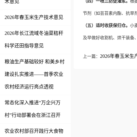
术意见
（四）一喷三防促灌浆。
根
节剂（如芸苔素内酯、抗旱
2026年春玉米生产技术意见
（五）适时收获保归仓。
小
2026年长江流域冬油菜秸秆
及早做好收割机、烘干装备
科学还田指导意见
2026年春玉米
上一篇：
粮油生产基础较好 和美乡村
建设扎实推进——首季农业
农村经济运行亮点透视
常态化深入推进“万企兴万
村”行动部署会在浙江召开
农业农村部召开践行大食物