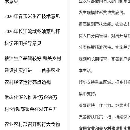
术意见
业农村部会同有关部门制定
发生规模性返贫致贫底线。
2026年春玉米生产技术意见
提高监测帮扶效能。农业农
2026年长江流域冬油菜秸秆
贫人口分类管理，对离开帮
科学还田指导意见
分类施策精准帮扶。实施差
粮油生产基础较好 和美乡村
规划和长期培育，完善到户
建设扎实推进——首季农业
本生活。
农村经济运行亮点透视
倾斜支持重点区域。把乡村
集中支持。
常态化深入推进“万企兴万
凝聚帮扶工作合力。继续实
村”行动部署会在浙江召开
完善帮扶政策举措，持续深
农业农村部召开践行大食物
宜居宜业和美乡村建设扎实