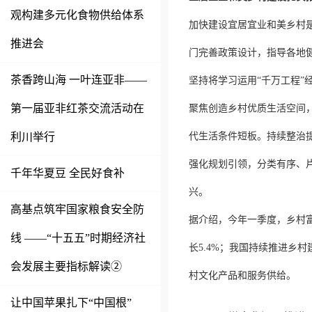
观构建多元化食物供给体系
加快建设宜居宜业和美乡村
推进会
门完善政策设计，指导各地
茶香跨山海 一叶连亚非——
坚持将学习运用“千万工程
第一届亚非红茶交流活动在
聚焦创造乡村优质生活空间
利川举行
代生活条件短板。持续整治
强化规划引领，分类有序、
千年华夏豆 全民好食补
兴。
高基点筑牢国家粮食安全防
据介绍，今年一季度，乡村富
线 ——“十五五”时期经济社
长5.4%；我国持续推进乡
会发展主要指标解读②
村文化产品和服务供给。
让中国苹果扎下“中国根”