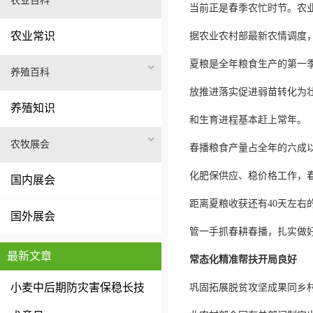
农业百科
当前正是春季农忙时节。农
农业常识
据农业农村部最新农情调度
夏粮是全年粮食生产的第一
养殖百科
放推进落实促进弱苗转化为
养殖知识
和生育进程基本赶上常年。
农牧展会
春播粮食产量占全年的六成
化肥保供应、稳价格工作，
国内展会
距离夏粮收获还有40天左右
国外展会
管一手抓春耕春播，扎实做
最新文章
常态化精准帮扶开局良好
小麦中后期防灾害保稳长技
巩固拓展脱贫攻坚成果同乡