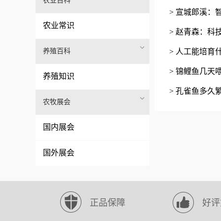
农业百科
> 宣城郎溪：
农业常识
> 赵青森：科
养殖百科
> 人工能培育
> 锦鲤鱼几
养殖知识
> 孔雀鱼多
农牧展会
国内展会
国外展会
正品保障
好评