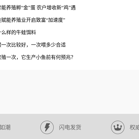
智能养殖孵“金”蛋 农户增收新“鸡”遇
技赋能养殖业开启致富“加速度”
什么样的牛蛙饵料
天喂一次比较好，一次喂多少合适
久繁殖一次，它生产小鱼前有何预兆？
如潮
闪电发货
权