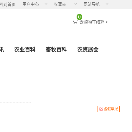
用户中心
收藏夹
网站导航
回到首页
0
去购物车结算
>
讯
农业百科
畜牧百科
农资展会
虚假举报