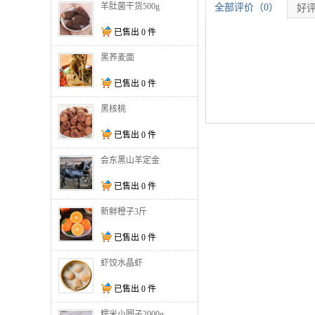
羊肚菌干货500g
全部评价（0）
好评
已售出
0
件
黑荞麦面
已售出
0
件
黑核桃
已售出
0
件
会东黑山羊定金
已售出
0
件
新鲜橙子3斤
已售出
0
件
虾饺水晶虾
已售出
0
件
糯米小圆子2000g